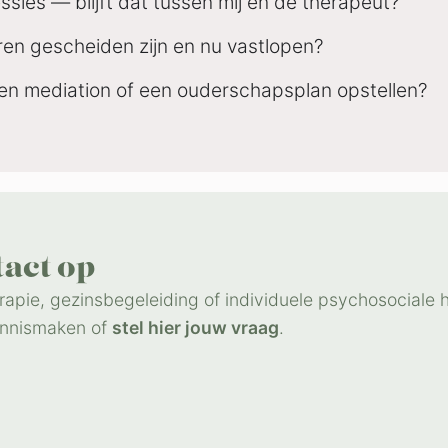
ssies — blijft dat tussen mij en de therapeut?
 jaren gescheiden zijn en nu vastlopen?
ct en mediation of een ouderschapsplan opstellen?
ct op​
erapie, gezinsbegeleiding of individuele psychosociale 
kennismaken of
stel hier jouw vraag
.